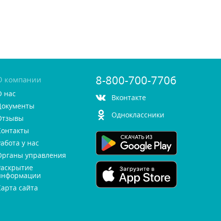
8-800-700-7706
О компании
О нас
контакте
Документы
Одноклассники
Отзывы
Контакты
Работа у нас
Органы управления
Раскрытие
информации
Карта сайта