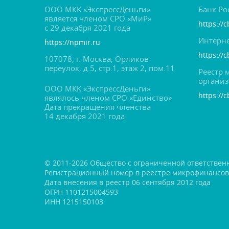
ООО МКК «ЭкспрессДеньги»
Банк Ро
является членом СРО «МиР»
https://c
с 29 декабря 2021 года
Интерне
https://npmir.ru
https://
107078, г. Москва, Орлико
переулок, д.5, стр.1, этаж 2, пом.11
Реестр
органи
ООО МКК «ЭкспрессДеньги»
https://c
являлось членом СРО «Единство»
Дата прекращения членства
14 декабря 2021 года
© 2011-2026 Общество с ограниченной ответствен
Регистрационный номер в реестре микрофинансо
Дата внесения в реестр 06 сентября 2012 года
ОГРН 1101215004593
ИНН 1215150103