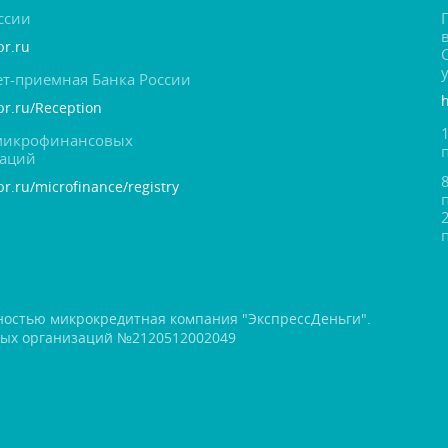
ссии
br.ru
т-приемная Банка России
cbr.ru/Reception
 микрофинансовых
заций
br.ru/microfinance/registry
ностью микрокредитная компания "ЭкспрессДеньги".
вых организаций №2120512002049