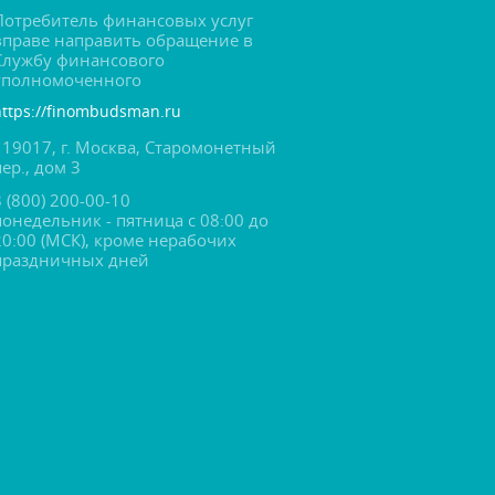
Потребитель финансовых услу
праве направить обращение
Службу финансового
уполномоченного
https://finombudsman.ru
119017, г. Москва, Старомонетный
пер., дом 3
8 (800) 200-00-10
понедельник - пятница с 08:00 до
20:00 (МСК), кроме нерабочих
праздничных дней