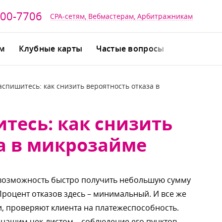
700-7706
CPA-сетям, Вебмастерам, Арбитражникам
йм
Клубные карты
Частые вопросы
аспишитесь: как снизить вероятность отказа
тесь: как снизить
а в микрозайме
 возможность быстро получить небольшую сумму
роцент отказов здесь – минимальный. И все же
ки, проверяют клиента на платежеспособность.
ь нашим чек-листом – соблюдение его пункто