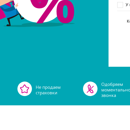
%
У 
%
К
Одобряем
Не продаем
моментально
страховки
звонка