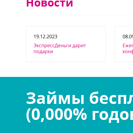
Новости
19.12.2023
08.0
ЭкспрессДеньги дарит
Еже
подарки
конф
Day 
пре
ан
Займы беспл
(0,000% годо