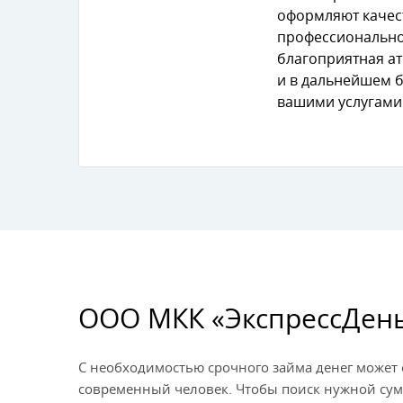
оформляют качес
профессионально
лагоприятная ат
и в дальнейшем б
ашими услугами
ООО МКК «ЭкспрессДен
С необходимостью срочного займа денег может
современный человек. Чтобы поиск нужной су