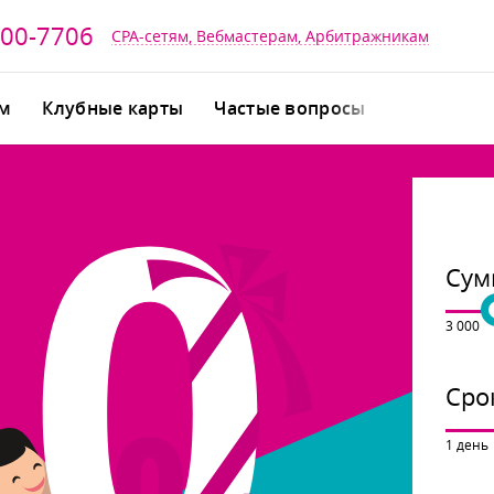
700-7706
CPA-сетям, Вебмастерам, Арбитражникам
йм
Клубные карты
Частые вопросы
Сум
3 000
е
Сро
1 день