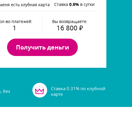
Cтавка
0.8%
сутки
меня есть клубная карта
ол-во платежей:
ы возвращаете:
1
16 800
₽
Получить деньги
Ставка 0.31% по клубной
, без
карте