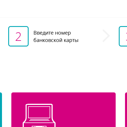
2
едите номер
анковской карты