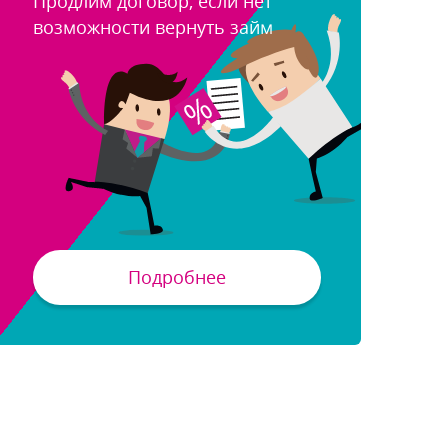
Продлим договор, если нет
озможности вернуть займ
Подробнее