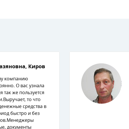
азяновна, Киро
шу компанию
оянно. О вас узнала
я так же пользуется
. Выручает, то что
 денежные средства
иод быстро и без
ов. Менеджеры
ые, документы