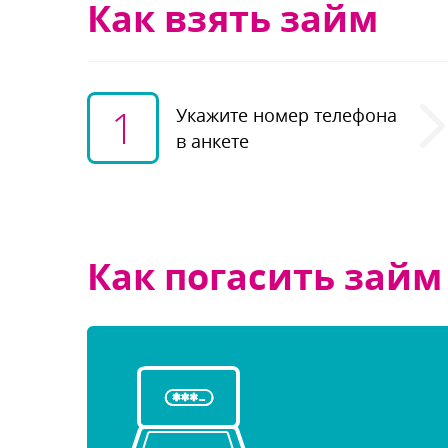
Как взять займ
1
Укажите номер телефона
анкете
Как погасить займ