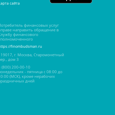
Карта сайта
Потребитель финансовых услу
праве направить обращение
Службу финансового
уполномоченного
https://finombudsman.ru
119017, г. Москва, Старомонетный
пер., дом 3
8 (800) 200-00-10
понедельник - пятница с 08:00 до
20:00 (МСК), кроме нерабочих
праздничных дней