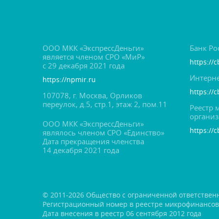
ООО МКК «ЭкспрессДеньги»
Банк Ро
является членом СРО «МиР»
https://c
с 29 декабря 2021 года
Интерне
https://npmir.ru
https://
107078, г. Москва, Орлико
переулок, д.5, стр.1, этаж 2, пом.11
Реестр
органи
ООО МКК «ЭкспрессДеньги»
https://c
являлось членом СРО «Единство»
Дата прекращения членства
14 декабря 2021 года
© 2011-2026 Общество с ограниченной ответствен
Регистрационный номер в реестре микрофинансо
Дата внесения в реестр 06 сентября 2012 года