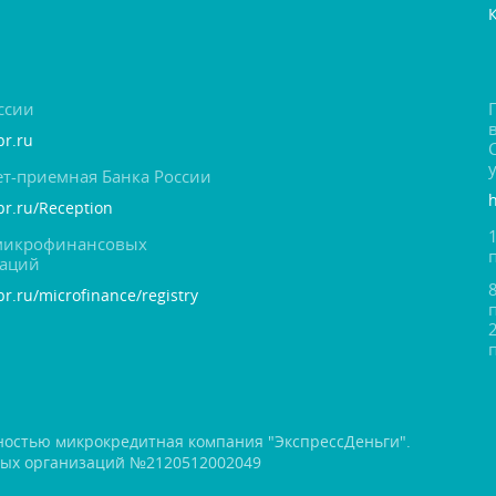
ссии
br.ru
т-приемная Банка России
cbr.ru/Reception
 микрофинансовых
заций
br.ru/microfinance/registry
ностью микрокредитная компания "ЭкспрессДеньги".
вых организаций №2120512002049