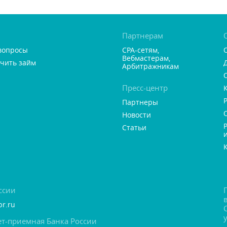
Партнерам
вопросы
CPA-сетям,
ебмастерам,
учить займ
Арбитражникам
Пресс-центр
Партнеры
Новости
Статьи
ссии
br.ru
т-приемная Банка России