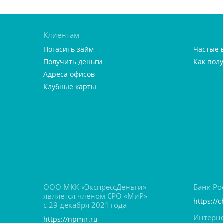
Клиентам
Погасить займ
Частые 
Получить деньги
Как пол
Адреса офисо
Клубные карты
ООО МКК «ЭкспрессДеньги»
Банк Ро
является членом СРО «МиР»
https://c
с 29 декабря 2021 года
Интерне
https://npmir.ru