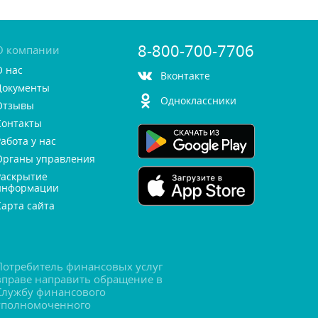
8-800-700-7706
О компании
О нас
контакте
Документы
Одноклассники
Отзывы
Контакты
Работа у нас
Органы управления
Раскрытие
информации
Карта сайта
Потребитель финансовых услу
праве направить обращение
Службу финансового
уполномоченного