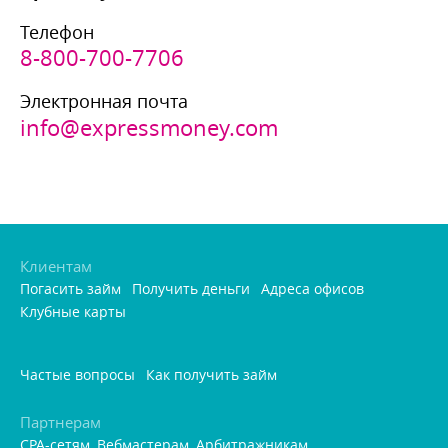
Телефон
8-800-700-7706
Электронная почта
info@expressmoney.com
Клиентам
Погасить займ
Получить деньги
Адреса офисо
Клубные карты
Частые вопросы
Как получить займ
Партнерам
CPA-сетям, Вебмастерам, Арбитражникам