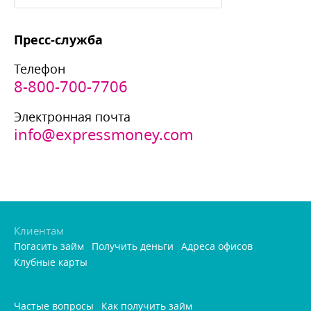
Пресс-служба
Телефон
8-800-700-7706
Электронная почта
info@expressmoney.com
Клиентам
Погасить займ
Получить деньги
Адреса офисо
Клубные карты
Частые вопросы
Как получить займ