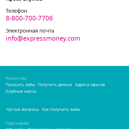
Телефон
8-800-700-7706
Электронная почта
info@expressmoney.com
Клиентам
Погасить займ
Получить деньги
Адреса офисо
Клубные карты
Частые вопросы
Как получить займ
Партнерам