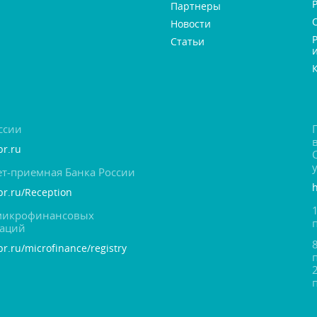
Партнеры
Новости
Статьи
ссии
br.ru
т-приемная Банка России
cbr.ru/Reception
 микрофинансовых
заций
br.ru/microfinance/registry