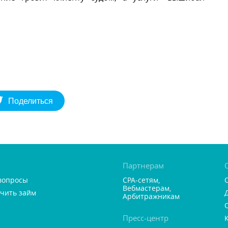
Поделиться
Партнерам
вопросы
CPA-сетям,
ебмастерам,
учить займ
Арбитражникам
Пресс-центр