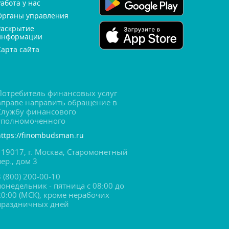
Работа у нас
Органы управления
Раскрытие
информации
Карта сайта
Потребитель финансовых услу
праве направить обращение
Службу финансового
уполномоченного
https://finombudsman.ru
119017, г. Москва, Старомонетный
пер., дом 3
8 (800) 200-00-10
понедельник - пятница с 08:00 до
20:00 (МСК), кроме нерабочих
праздничных дней