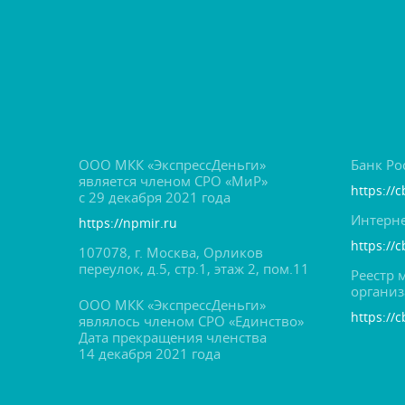
ООО МКК «ЭкспрессДеньги»
Банк Ро
является членом СРО «МиР»
https://c
с 29 декабря 2021 года
Интерне
https://npmir.ru
https://
107078, г. Москва, Орлико
переулок, д.5, стр.1, этаж 2, пом.11
Реестр
органи
ООО МКК «ЭкспрессДеньги»
https://c
являлось членом СРО «Единство»
Дата прекращения членства
14 декабря 2021 года