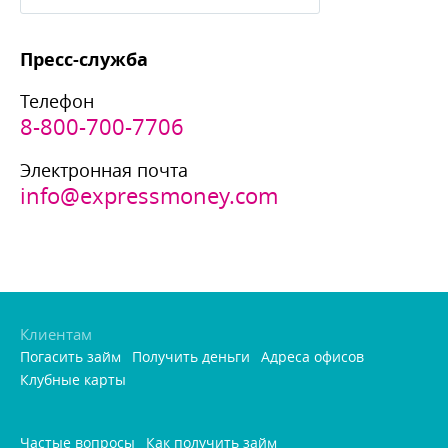
Пресс-служба
Телефон
8-800-700-7706
Электронная почта
info@expressmoney.com
Клиентам
Погасить займ
Получить деньги
Адреса офисо
Клубные карты
Частые вопросы
Как получить займ