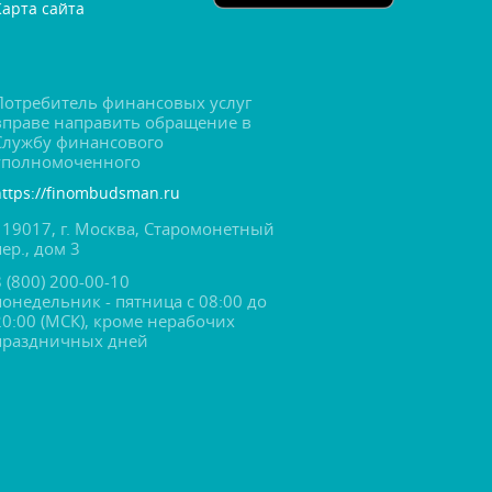
Карта сайта
Потребитель финансовых услу
праве направить обращение
Службу финансового
уполномоченного
https://finombudsman.ru
119017, г. Москва, Старомонетный
пер., дом 3
8 (800) 200-00-10
понедельник - пятница с 08:00 до
20:00 (МСК), кроме нерабочих
праздничных дней