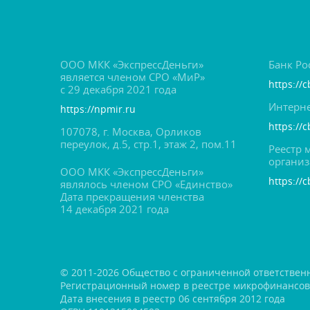
ООО МКК «ЭкспрессДеньги»
Банк Ро
является членом СРО «МиР»
https://c
с 29 декабря 2021 года
Интерне
https://npmir.ru
https://
107078, г. Москва, Орлико
переулок, д.5, стр.1, этаж 2, пом.11
Реестр
органи
ООО МКК «ЭкспрессДеньги»
https://c
являлось членом СРО «Единство»
Дата прекращения членства
14 декабря 2021 года
© 2011-2026 Общество с ограниченной ответствен
Регистрационный номер в реестре микрофинансо
Дата внесения в реестр 06 сентября 2012 года