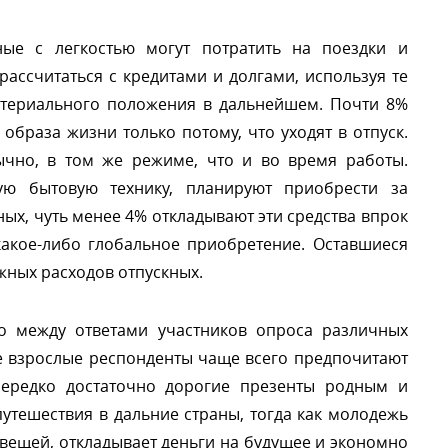
кные с легкостью могут потратить на поездки и
рассчитаться с кредитами и долгами, используя те
материального положения в дальнейшем. Почти 8%
образа жизни только потому, что уходят в отпуск.
ычно, в том же режиме, что и во время работы.
ую бытовую технику, планируют приобрести за
х, чуть менее 4% откладывают эти средства впрок
какое-либо глобальное приобретение. Оставшиеся
жных расходов отпускных.
то между ответами участников опроса различных
е взрослые респонденты чаще всего предпочитают
 нередко достаточно дорогие презенты родным и
путешествия в дальние страны, тогда как молодежь
вещей, откладывает деньги на будущее и экономно