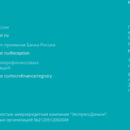
ссии
br.ru
т-приемная Банка России
cbr.ru/Reception
 микрофинансовых
заций
br.ru/microfinance/registry
ностью микрокредитная компания "ЭкспрессДеньги".
вых организаций №2120512002049