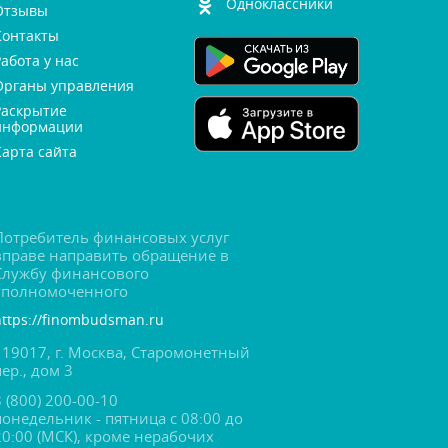
Одноклассники
Отзывы
Контакты
Работа у нас
Органы управления
Раскрытие
информации
Карта сайта
Потребитель финансовых услу
праве направить обращение
Службу финансового
уполномоченного
https://finombudsman.ru
119017, г. Москва, Старомонетный
пер., дом 3
8 (800) 200-00-10
понедельник - пятница с 08:00 до
20:00 (МСК), кроме нерабочих