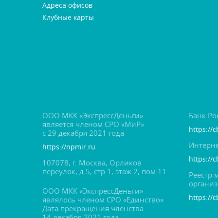
Адреса офисо
Клубные карты
ООО МКК «ЭкспрессДеньги»
Банк Ро
является членом СРО «МиР»
https://c
с 29 декабря 2021 года
Интерне
https://npmir.ru
https://
107078, г. Москва, Орлико
переулок, д.5, стр.1, этаж 2, пом.11
Реестр
органи
ООО МКК «ЭкспрессДеньги»
https://c
являлось членом СРО «Единство»
Дата прекращения членства
14 декабря 2021 года