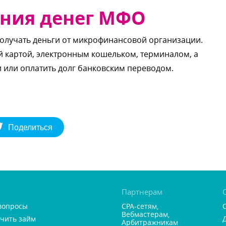
ния денег МФО
получать деньги от микрофинансовой организации.
й картой, электронным кошельком, терминалом, а
и или оплатить долг банковским переводом.
Поделиться
Партнерам
вопросы
CPA-сетям,
ебмастерам,
учить займ
Арбитражникам