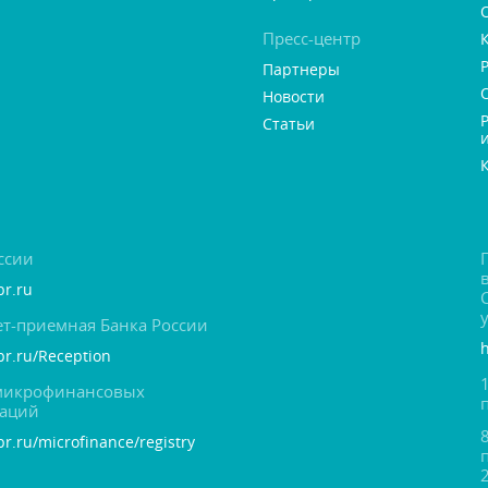
Пресс-центр
Партнеры
Новости
Статьи
ссии
br.ru
т-приемная Банка России
cbr.ru/Reception
 микрофинансовых
заций
br.ru/microfinance/registry